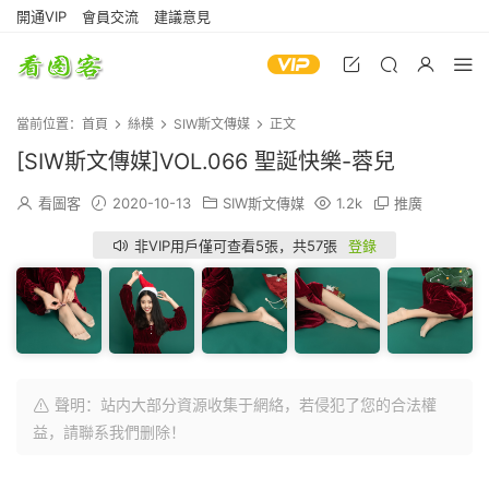
開通VIP
會員交流
建議意見
當前位置：
首頁
絲模
SIW斯文傳媒
正文
[SIW斯文傳媒]VOL.066 聖誕快樂-蓉兒
看圖客
2020-10-13
SIW斯文傳媒
1.2k
推廣
非VIP用戶僅可查看5張，共57張
登錄
聲明：站内大部分資源收集于網絡，若侵犯了您的合法權
益，請聯系我們删除！