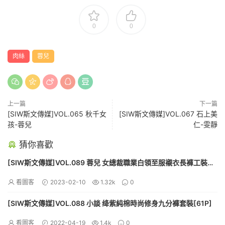
0
0
肉絲
蓉兒
上一篇
下一篇
[SIW斯文傳媒]VOL.065 秋千女
[SIW斯文傳媒]VOL.067 石上美
孩-蓉兒
仁-雯靜
猜你喜歡
[SIW斯文傳媒]VOL.089 蓉兒 女總裁職業白領至服襯衣長褲工裝
[60P]
看圖客
2023-02-10
1.32k
0
[SIW斯文傳媒]VOL.088 小談 绛紫純棉時尚修身九分褲套裝[61P]
看圖客
2022-04-19
1.4k
0