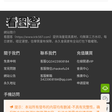
網站簡介
看圖客（https://www.ktk567.com）提供海量寫真素材，均無第三方水印，每
日更新，穩定運營，信譽質量有保障，永久會員更有全站打包下載權限。
關于我們
聯系我們
充值購買
免責申明
客服QQ3423908184
在線開通VIP
常見問題
客服微信zhaokefu24
會員中心
網站公告
客服郵箱
推廣中心
3423908184@qq.com
永久地址
申請提現
手機訪問
提示：本站所有發布的内容均有删減-不具有完整性，确