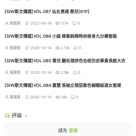
[SIW斯文傳媒]VOL.087 仙女黑裙 蓉兒[61P]
看圖客
2022-04-18
1.17k
0
[SIW斯文傳媒]VOL.086 小談 绛紫純棉時尚修身九分褲套裝
看圖客
2020-10-14
2.72k
0
[SIW斯文傳媒]VOL.085 蓉兒 翻毛領拼色毛呢仿皮華貴長款大衣
看圖客
2020-10-14
2.18k
0
[SIW斯文傳媒]VOL.084 嘉慧 長袖立領茄紫色蝴蝶結淑女套裙
看圖客
2020-10-14
1.6k
0
評論
0
請先
登錄