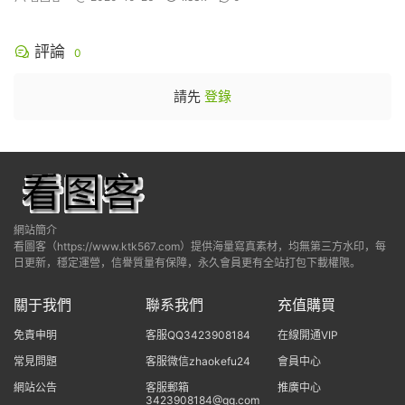
評論
0
請先
登錄
網站簡介
看圖客（https://www.ktk567.com）提供海量寫真素材，均無第三方水印，每
日更新，穩定運營，信譽質量有保障，永久會員更有全站打包下載權限。
關于我們
聯系我們
充值購買
免責申明
客服QQ3423908184
在線開通VIP
常見問題
客服微信zhaokefu24
會員中心
網站公告
客服郵箱
推廣中心
3423908184@qq.com