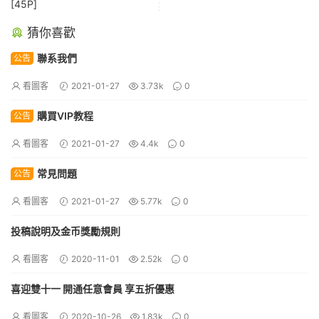
[45P]
猜你喜歡
聯系我們
公告
看圖客
2021-01-27
3.73k
0
購買VIP教程
公告
看圖客
2021-01-27
4.4k
0
常見問題
公告
看圖客
2021-01-27
5.77k
0
投稿說明及金币獎勵規則
看圖客
2020-11-01
2.52k
0
喜迎雙十一 開通任意會員 享五折優惠
看圖客
2020-10-26
1.83k
0