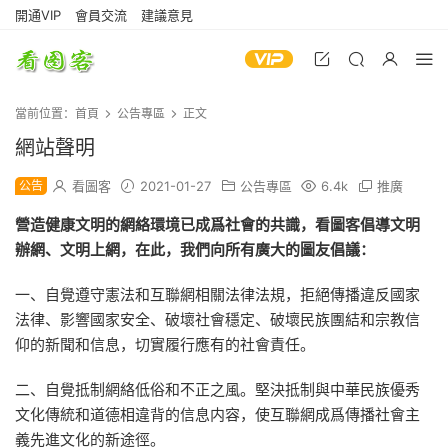
開通VIP
會員交流
建議意見
當前位置：
首頁
公告專區
正文
網站聲明
公告
看圖客
2021-01-27
公告專區
6.4k
推廣
營造健康文明的網絡環境已成爲社會的共識，看圖客倡導文明
辦網、文明上網，在此，我們向所有廣大的圖友倡議：
一、自覺遵守憲法和互聯網相關法律法規，拒絕傳播違反國家
法律、影響國家安全、破壞社會穩定、破壞民族團結和宗教信
仰的新聞和信息，切實履行應有的社會責任。
二、自覺抵制網絡低俗和不正之風。堅決抵制與中華民族優秀
文化傳統和道德相違背的信息内容，使互聯網成爲傳播社會主
義先進文化的新途徑。