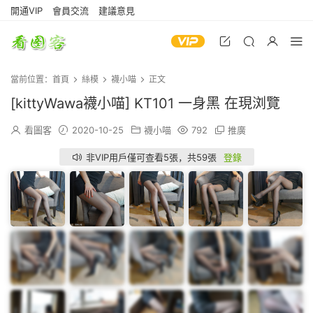
開通VIP
會員交流
建議意見
當前位置：
首頁
絲模
襪小喵
正文
[kittyWawa襪小喵] KT101 一身黑 在現浏覽
看圖客
2020-10-25
襪小喵
792
推廣
非VIP用戶僅可查看5張，共59張
登錄