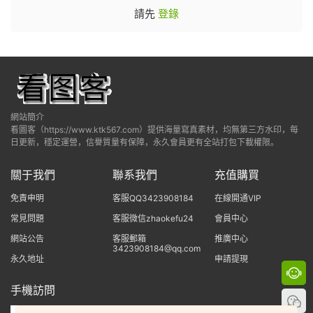
請先
登錄
網站簡介
看圖客（https://www.ktk567.com）提供海量寫真素材，均無第三方水印，每
日更新，穩定運營，信譽質量有保障，永久會員更有全站打包下載權限。
關于我們
聯系我們
充值購買
免責申明
客服QQ3423908184
在線開通VIP
常見問題
客服微信zhaokefu24
會員中心
網站公告
客服郵箱
推廣中心
3423908184@qq.com
永久地址
申請提現
手機訪問