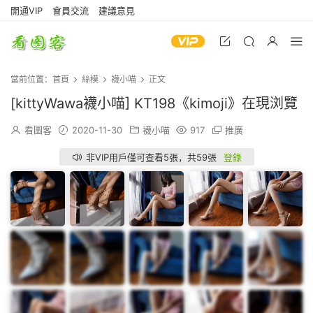
開通VIP
會員交流
建議意見
當前位置：
首頁
絲模
襪小喵
正文
[kittyWawa襪小喵] KT198《kimoji》在現浏覽
看圖客
2020-11-30
襪小喵
917
推廣
非VIP用戶僅可查看5張，共59張
登錄