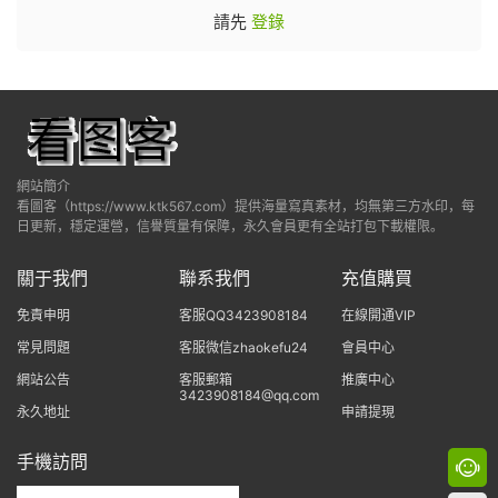
請先
登錄
網站簡介
看圖客（https://www.ktk567.com）提供海量寫真素材，均無第三方水印，每
日更新，穩定運營，信譽質量有保障，永久會員更有全站打包下載權限。
關于我們
聯系我們
充值購買
免責申明
客服QQ3423908184
在線開通VIP
常見問題
客服微信zhaokefu24
會員中心
網站公告
客服郵箱
推廣中心
3423908184@qq.com
永久地址
申請提現
手機訪問