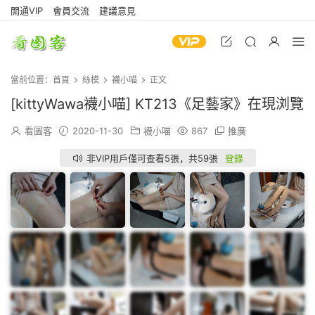
開通VIP
會員交流
建議意見
當前位置：
首頁
絲模
襪小喵
正文
[kittyWawa襪小喵] KT213《足藝家》在現浏覽
看圖客
2020-11-30
襪小喵
867
推廣
非VIP用戶僅可查看5張，共59張
登錄