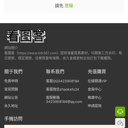
請先
登錄
網站簡介
看圖客（https://www.ktk567.com）提供海量寫真素材，均無第三方水印，每
日更新，穩定運營，信譽質量有保障，永久會員更有全站打包下載權限。
關于我們
聯系我們
充值購買
免責申明
客服QQ3423908184
在線開通VIP
常見問題
客服微信zhaokefu24
會員中心
網站公告
客服郵箱
推廣中心
3423908184@qq.com
永久地址
申請提現
手機訪問