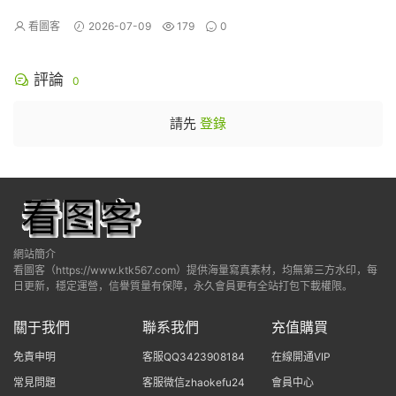
看圖客
2026-07-09
179
0
評論
0
請先
登錄
網站簡介
看圖客（https://www.ktk567.com）提供海量寫真素材，均無第三方水印，每
日更新，穩定運營，信譽質量有保障，永久會員更有全站打包下載權限。
關于我們
聯系我們
充值購買
免責申明
客服QQ3423908184
在線開通VIP
常見問題
客服微信zhaokefu24
會員中心