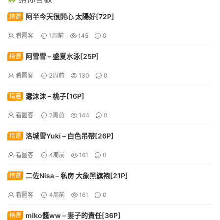
阿半今天很開心 太陽好[72P]
精選
看圖客
1周前
145
0
阿雪雪 – 盛夏水泳[25P]
精選
看圖客
2周前
130
0
蠢沫沫 – 桃子[16P]
精選
看圖客
2周前
144
0
洛城雪Yuki – 白色吊帶[26P]
精選
看圖客
4周前
161
0
二佐Nisa – 私房 大象黑旗袍[21P]
精選
看圖客
4周前
161
0
miko醬ww – 妻子的責任[36P]
精選