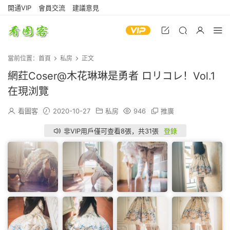
開通VIP
會員交流
建議意見
當前位置：
首頁
私房
正文
網荭Coser@木花琳琳是勇者 ロリコレ！Vol.1
在現浏覽
看圖客
2020-10-27
私房
946
推廣
非VIP用戶僅可查看8張，共31張
登錄