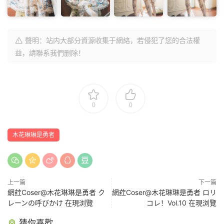
聲明：站内大部分資源收集于網絡，若侵犯了您的合法權
益，請聯系我們删除！
0
0
木花琳琳是勇者
上一篇
下一篇
網荭Coser@木花琳琳是勇者 ク
網荭Coser@木花琳琳是勇者 ロリ
レーンの呼びかけ 在現浏覽
コレ！Vol.10 在現浏覽
猜你喜歡