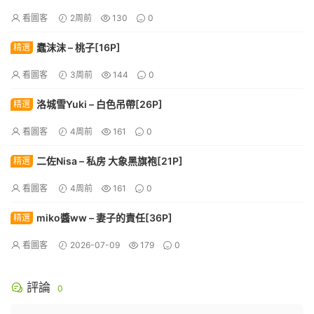
看圖客
2周前
130
0
蠢沫沫 – 桃子[16P]
精選
看圖客
3周前
144
0
洛城雪Yuki – 白色吊帶[26P]
精選
看圖客
4周前
161
0
二佐Nisa – 私房 大象黑旗袍[21P]
精選
看圖客
4周前
161
0
miko醬ww – 妻子的責任[36P]
精選
看圖客
2026-07-09
179
0
評論
0