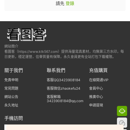
請先
登錄
網站簡介
看圖客（https://www.ktk567.com）提供海量寫真素材，均無第三方水印，每
日更新，穩定運營，信譽質量有保障，永久會員更有全站打包下載權限。
關于我們
聯系我們
充值購買
免責申明
客服QQ3423908184
在線開通VIP
常見問題
客服微信zhaokefu24
會員中心
網站公告
客服郵箱
推廣中心
3423908184@qq.com
永久地址
申請提現
手機訪問