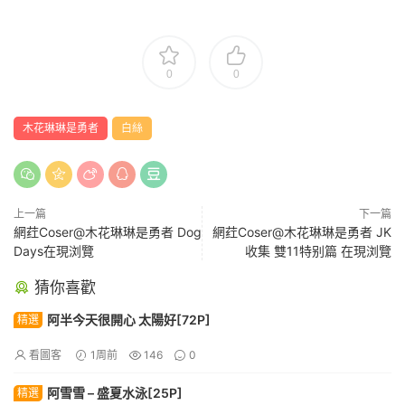
0
0
木花琳琳是勇者
白絲
上一篇
下一篇
網荭Coser@木花琳琳是勇者 Dog
網荭Coser@木花琳琳是勇者 JK
Days在現浏覽
收集 雙11特别篇 在現浏覽
猜你喜歡
阿半今天很開心 太陽好[72P]
精選
看圖客
1周前
146
0
阿雪雪 – 盛夏水泳[25P]
精選