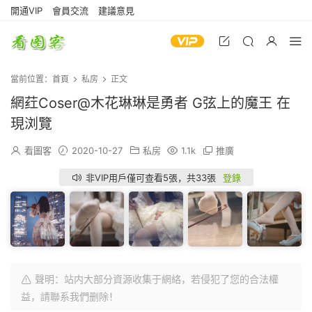
開通VIP
會員交流
建議意見
當前位置：
首頁
私房
正文
網荭Coser@木花琳琳是勇者 G弦上的魔王 在
現浏覽
看圖客
2020-10-27
私房
1.1k
推廣
非VIP用戶僅可查看5張，共33張
登錄
聲明：站内大部分資源收集于網絡，若侵犯了您的合法權
益，請聯系我們删除！