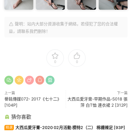
聲明：站内大部分資源收集于網絡，若侵犯了您的合法權
益，請聯系我們删除！
0
0
上一篇
下一篇
譽銘傳媒072- 2017《七十二》
大西瓜愛牙膏-早期作品-S018 張
[104P]
萍 白T恤 連衣裙 2 [312P]
猜你喜歡
大西瓜愛牙膏-2020 02月活動 模特2（二） 棉襪裸足 [93P]
精選