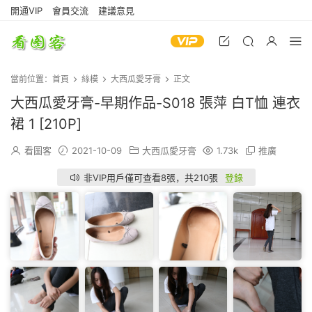
開通VIP
會員交流
建議意見
當前位置：
首頁
絲模
大西瓜愛牙膏
正文
大西瓜愛牙膏-早期作品-S018 張萍 白T恤 連衣
裙 1 [210P]
看圖客
2021-10-09
大西瓜愛牙膏
1.73k
推廣
非VIP用戶僅可查看8張，共210張
登錄