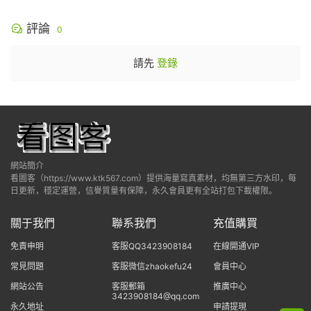
評論
0
請先
登錄
網站簡介
看圖客（https://www.ktk567.com）提供海量寫真素材，均無第三方水印，每
日更新，穩定運營，信譽質量有保障，永久會員更有全站打包下載權限。
關于我們
聯系我們
充值購買
免責申明
客服QQ3423908184
在線開通VIP
常見問題
客服微信zhaokefu24
會員中心
網站公告
客服郵箱
推廣中心
3423908184@qq.com
永久地址
申請提現