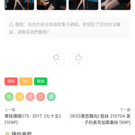
聲明：站内大部分資源收集于網絡，若侵犯了您的合法權
益，請聯系我們删除！
1
0
旗袍
美子
耽絲
上一篇
下一篇
譽銘傳媒075- 2017《七十五》
[IESS異思趣向] 耽絲 210704 美
[109P]
子的美背加庫裏絲 [99P]
猜你喜歡