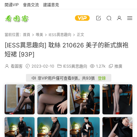
開通VIP
會員交流
建議意見
當前位置：
首頁
唯美
IESS異思趣向
正文
[IESS異思趣向] 耽絲 210626 美子的新式旗袍
短裙 [93P]
看圖客
2023-02-10
IESS異思趣向
1.27k
推廣
非VIP用戶僅可查看8張，共93張
登錄