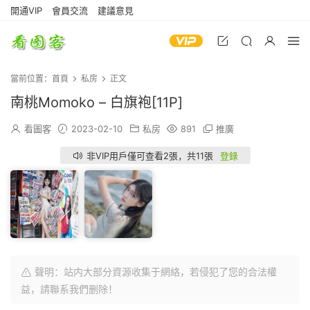
開通VIP
會員交流
建議意見
當前位置：
首頁
私房
正文
南桃Momoko – 白旗袍[11P]
看圖客
2023-02-10
私房
891
推廣
非VIP用戶僅可查看2張，共11張
登錄
聲明：站内大部分資源收集于網絡，若侵犯了您的合法權
益，請聯系我們删除！