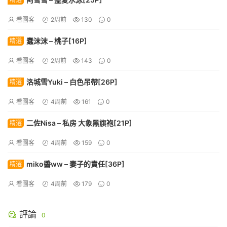
看圖客
2周前
130
0
蠢沫沫 – 桃子[16P]
精選
看圖客
2周前
143
0
洛城雪Yuki – 白色吊帶[26P]
精選
看圖客
4周前
161
0
二佐Nisa – 私房 大象黑旗袍[21P]
精選
看圖客
4周前
159
0
miko醬ww – 妻子的責任[36P]
精選
看圖客
4周前
179
0
評論
0