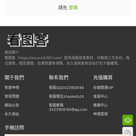
請先
登錄
網站簡介
看圖客（https://www.ktk567.com）提供海量寫真素材，均無第三方水印，每
日更新，穩定運營，信譽質量有保障，永久會員更有全站打包下載權限。
關于我們
聯系我們
充值購買
免責申明
客服QQ3423908184
在線開通VIP
常見問題
客服微信zhaokefu24
會員中心
網站公告
客服郵箱
推廣中心
3423908184@qq.com
永久地址
申請提現
手機訪問