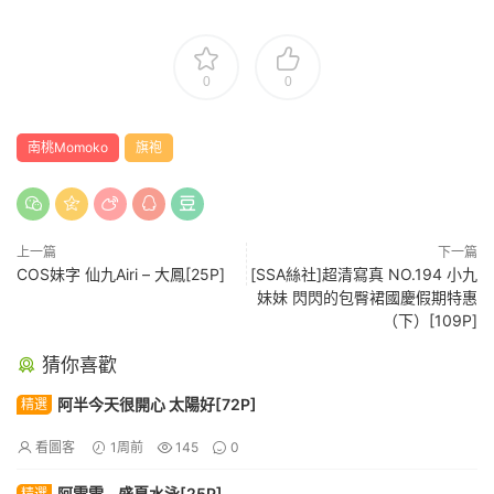
0
0
南桃Momoko
旗袍
上一篇
下一篇
COS妹字 仙九Airi – 大鳳[25P]
[SSA絲社]超清寫真 NO.194 小九
妹妹 閃閃的包臀裙國慶假期特惠
（下）[109P]
猜你喜歡
阿半今天很開心 太陽好[72P]
精選
看圖客
1周前
145
0
阿雪雪 – 盛夏水泳[25P]
精選