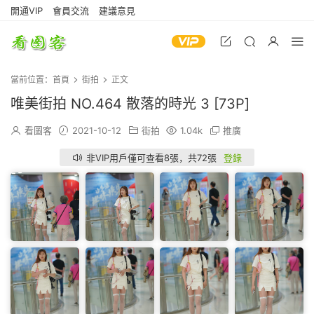
開通VIP
會員交流
建議意見
當前位置：
首頁
街拍
正文
唯美街拍 NO.464 散落的時光 3 [73P]
看圖客
2021-10-12
街拍
1.04k
推廣
非VIP用戶僅可查看8張，共72張
登錄