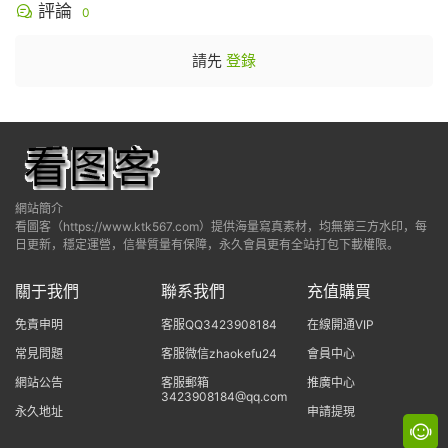
評論
0
請先
登錄
網站簡介
看圖客（https://www.ktk567.com）提供海量寫真素材，均無第三方水印，每
日更新，穩定運營，信譽質量有保障，永久會員更有全站打包下載權限。
關于我們
聯系我們
充值購買
免責申明
客服QQ3423908184
在線開通VIP
常見問題
客服微信zhaokefu24
會員中心
網站公告
客服郵箱
推廣中心
3423908184@qq.com
永久地址
申請提現