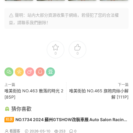
聲明：站内大部分資源收集于網絡，若侵犯了您的合法權
益，請聯系我們删除！
0
0
上一篇
下一篇
唯美街拍 NO.463 散落的時光 2
唯美街拍 NO.465 旗袍肉絲小解
[85P]
解 [111P]
猜你喜歡
NO.1734 2024 蘇州GTSHOW改裝車展 Auto Salon Racing
精選
Model 123[30P]
看圖客
2026-05-10
253
0