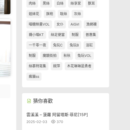
肉絲
黑絲
白絲
絲享家
獸耳
姐妹花
旗袍
耽絲
灰絲
喵糖映畫VOL
女仆
AiGirl
漁網襪
襪小喵KT
絲足便當
制服
普惠集
一千零一夜
兔玩C
兔玩B
浴缸
制服
魔鏡街拍
秋秋
兔玩VOL
絲慕特寫集
婉萍
木花琳琳是勇者
瘋貓ss
猜你喜歡
雲溪溪 – 菠蘿 阿留塔斯·菲尼[15P]
2025-02-03
370