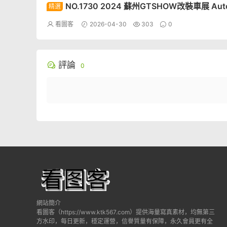
NO.1730 2024 蘇州GTSHOW改裝車展 Auto
精選
Racing Model 119[30P]
看圖客
2026-04-30
303
0
評論
0
網站簡介
看圖客（https://www.ktk567.com）提供海量寫真素材，均無第三
方水印，每日更新，穩定運營，信譽質量有保障，永久會員更有全