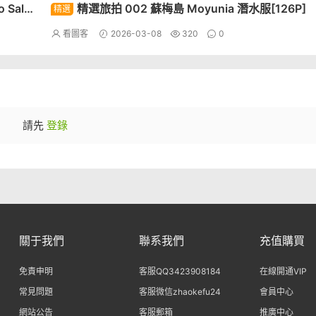
 Salon
精選旅拍 002 蘇梅島 Moyunia 潛水服[126P]
精選
看圖客
2026-03-08
320
0
請先
登錄
關于我們
聯系我們
充值購買
免責申明
客服QQ3423908184
在線開通VIP
常見問題
客服微信zhaokefu24
會員中心
網站公告
客服郵箱
推廣中心