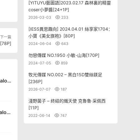
[YITUYU藝圖語]2023.02.17 森林裏的精靈
coser小夢醬[24+1P]
2026-03-03
233
[IESS異思趣向] 2024.04.01 絲享家1704：
小寶《美女旗袍》[80P]
下一篇
78P]
2024-06-04
643
勿戀傳媒 NO.1950 小敏-山海[170P]
2024-07-05
859
牧光傳媒 NO.002 – 黑白15D雙絲鎂足
alon
[236P]
2026-07-07
187
淺野菌子 – 終結的熾天使 克魯魯·采佩西
[11P]
lon
2022-06-14
747