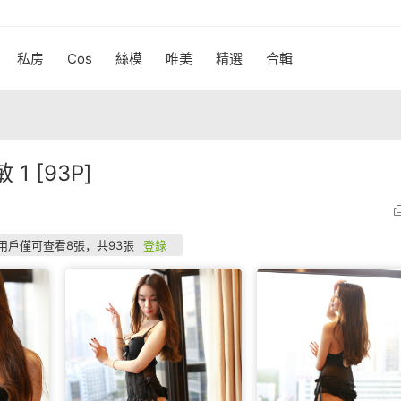
私房
Cos
絲模
唯美
精選
合輯
1 [93P]
P用戶僅可查看8張，共93張
登錄