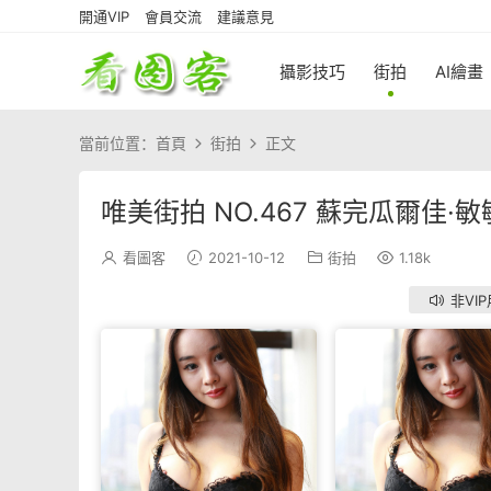
開通VIP
會員交流
建議意見
攝影技巧
街拍
AI繪畫
當前位置：
首頁
街拍
正文
唯美街拍 NO.467 蘇完瓜爾佳·敏敏 
看圖客
2021-10-12
街拍
1.18k
非VI