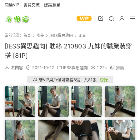
開通VIP
會員交流
建議意見
當前位置：
首頁
唯美
IESS異思趣向
正文
[IESS異思趣向] 耽絲 210803 九妹的職業裝穿
搭 [81P]
看圖客
2021-10-12
IESS異思趣向
1.22k
推廣
非VIP用戶僅可查看8張，共81張
登錄