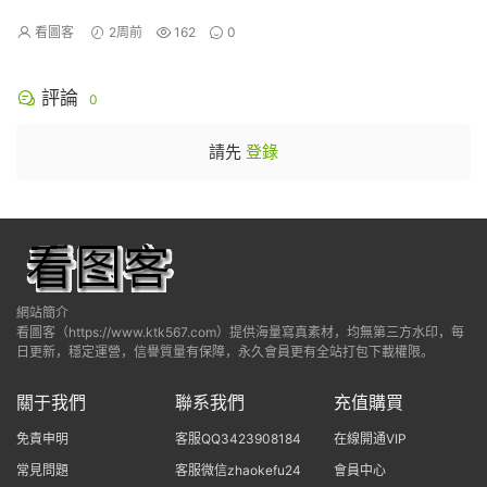
（上）》[90P]
看圖客
2周前
162
0
評論
0
請先
登錄
網站簡介
看圖客（https://www.ktk567.com）提供海量寫真素材，均無第三方水印，每
日更新，穩定運營，信譽質量有保障，永久會員更有全站打包下載權限。
關于我們
聯系我們
充值購買
免責申明
客服QQ3423908184
在線開通VIP
常見問題
客服微信zhaokefu24
會員中心