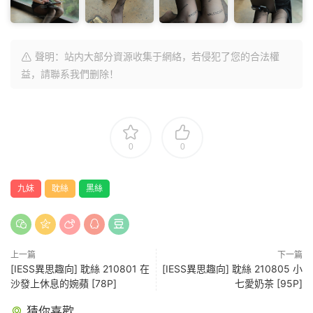
聲明：站内大部分資源收集于網絡，若侵犯了您的合法權
益，請聯系我們删除！
0
0
九妹
耽絲
黑絲
上一篇
下一篇
[IESS異思趣向] 耽絲 210801 在
[IESS異思趣向] 耽絲 210805 小
沙發上休息的婉蘋 [78P]
七愛奶茶 [95P]
猜你喜歡