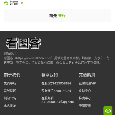
評論
0
請先
登錄
網站簡介
看圖客（https://www.ktk567.com）提供海量寫真素材，均無第三方水印，每
日更新，穩定運營，信譽質量有保障，永久會員更有全站打包下載權限。
關于我們
聯系我們
充值購買
免責申明
客服QQ3423908184
在線開通VIP
常見問題
客服微信zhaokefu24
會員中心
網站公告
客服郵箱
推廣中心
3423908184@qq.com
永久地址
申請提現