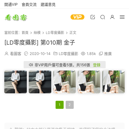
開通VIP
會員交流
建議意見
當前位置：
首頁
絲模
LD零度攝影
正文
[LD零度攝影] 第010期 金子
看圖客
2020-10-14
LD零度攝影
1.85k
推廣
非VIP用戶僅可查看5張，共156張
登錄
1
2