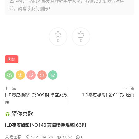
聲明：站内大部分資源收集于網絡，若侵犯了您的合法權
益，請聯系我們删除！
0
0
肉絲
上一篇
下一篇
[LD零度攝影] 第009期 準空乘欣
[LD零度攝影] 第011期 煙雨
雨
猜你喜歡
[LD零度攝影]NO.146 兼職模特 瑤瑤[63P]
看圖客
2021-04-28
3.35k
0