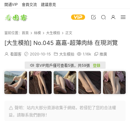
開通VIP
會員交流
建議意見
當前位置：
首頁
絲模
大生模拍
正文
[大生模拍] No.045 嘉嘉-超薄肉絲 在現浏覽
看圖客
2020-10-15
大生模拍
1.16k
推廣
非VIP用戶僅可查看5張，共59張
登錄
聲明：站内大部分資源收集于網絡，若侵犯了您的合法權
益，請聯系我們删除！