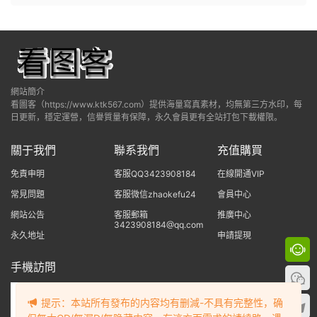
網站簡介
看圖客（https://www.ktk567.com）提供海量寫真素材，均無第三方水印，每
日更新，穩定運營，信譽質量有保障，永久會員更有全站打包下載權限。
關于我們
聯系我們
充值購買
免責申明
客服QQ3423908184
在線開通VIP
常見問題
客服微信zhaokefu24
會員中心
網站公告
客服郵箱
推廣中心
3423908184@qq.com
永久地址
申請提現
手機訪問
提示：本站所有發布的内容均有删減-不具有完整性，确