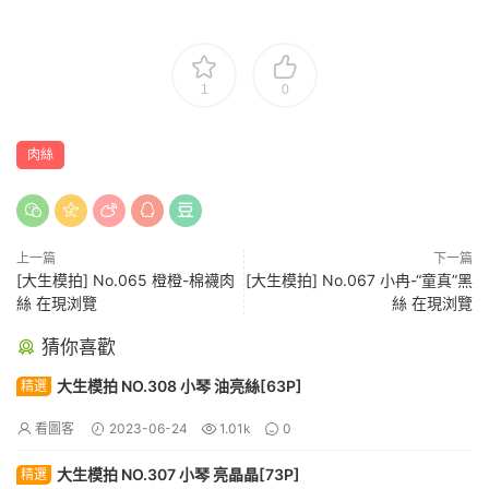
1
0
肉絲
上一篇
下一篇
[大生模拍] No.065 橙橙-棉襪肉
[大生模拍] No.067 小冉-“童真”黑
絲 在現浏覽
絲 在現浏覽
猜你喜歡
大生模拍 NO.308 小琴 油亮絲[63P]
精選
看圖客
2023-06-24
1.01k
0
大生模拍 NO.307 小琴 亮晶晶[73P]
精選