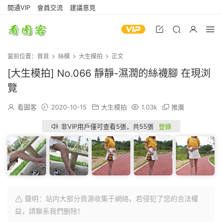
開通VIP
會員交流
建議意見
當前位置：
首頁
絲模
大生模拍
正文
[大生模拍] No.066 靜靜-濕潤的絲襪腳 在現浏
覽
看圖客
2020-10-15
大生模拍
1.03k
推廣
非VIP用戶僅可查看5張，共55張
登錄
聲明：站内大部分資源收集于網絡，若侵犯了您的合法權
益，請聯系我們删除！