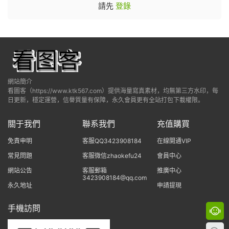
請先
登錄
網站簡介
看圖客（https://www.ktk567.com）提供海量寫真素材，均無第三方水印，每
日更新，穩定運營，信譽質量有保障，永久會員更有全站打包下載權限。
關于我們
聯系我們
充值購買
免責申明
客服QQ3423908184
在線開通VIP
常見問題
客服微信zhaokefu24
會員中心
網站公告
客服郵箱
推廣中心
3423908184@qq.com
永久地址
申請提現
手機訪問