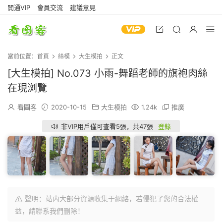
開通VIP
會員交流
建議意見
當前位置：
首頁
絲模
大生模拍
正文
[大生模拍] No.073 小雨-舞蹈老師的旗袍肉絲
在現浏覽
看圖客
2020-10-15
大生模拍
1.24k
推廣
非VIP用戶僅可查看5張，共47張
登錄
聲明：站内大部分資源收集于網絡，若侵犯了您的合法權
益，請聯系我們删除！