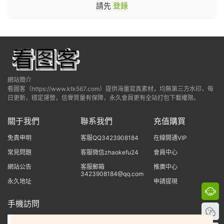
請先
登錄
網站簡介
看圖客（https://www.ktk567.com）提供海量寫真素材，均無第三方水印，每
日更新，穩定運營，信譽質量有保障，永久會員更有全站打包下載權限。
關于我們
聯系我們
充值購買
免責申明
客服QQ3423908184
在線開通VIP
常見問題
客服微信zhaokefu24
會員中心
網站公告
客服郵箱
推廣中心
3423908184@qq.com
永久地址
申請提現
手機訪問