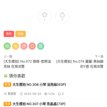
1
0
旗袍
肉絲
上一篇
下一篇
[大生模拍] No.072 微微-悠閑油
[大生模拍] No.074 麗麗-黑絲腳
亮絲 在現浏覽
的Y惑 在現浏覽
猜你喜歡
大生模拍 NO.308 小琴 油亮絲[63P]
精選
看圖客
2023-06-24
1.01k
0
大生模拍 NO.307 小琴 亮晶晶[73P]
精選