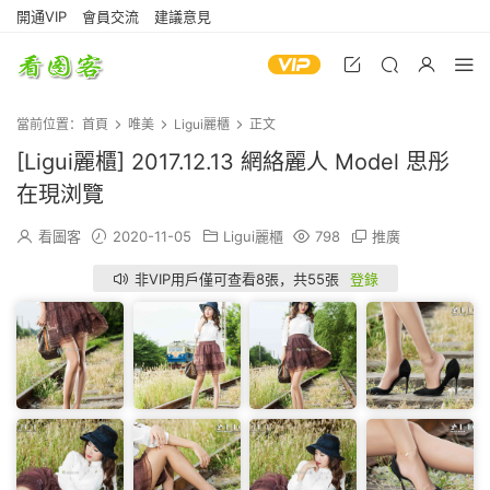
開通VIP
會員交流
建議意見
當前位置：
首頁
唯美
Ligui麗櫃
正文
[Ligui麗櫃] 2017.12.13 網絡麗人 Model 思彤
在現浏覽
看圖客
2020-11-05
Ligui麗櫃
798
推廣
非VIP用戶僅可查看8張，共55張
登錄