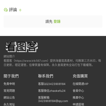
評論
0
請先
登錄
網站簡介
看圖客（https://www.ktk567.com）提供海量寫真素材，均無第三方水印，每
日更新，穩定運營，信譽質量有保障，永久會員更有全站打包下載權限。
關于我們
聯系我們
充值購買
免責申明
客服QQ3423908184
在線開通VIP
常見問題
客服微信zhaokefu24
會員中心
網站公告
客服郵箱
推廣中心
3423908184@qq.com
永久地址
申請提現