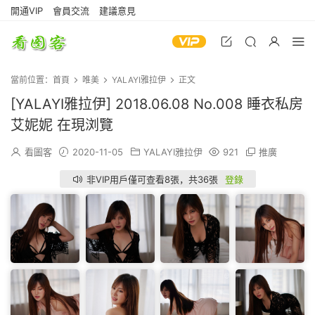
開通VIP
會員交流
建議意見
當前位置：
首頁
唯美
YALAYI雅拉伊
正文
[YALAYI雅拉伊] 2018.06.08 No.008 睡衣私房
艾妮妮 在現浏覽
看圖客
2020-11-05
YALAYI雅拉伊
921
推廣
非VIP用戶僅可查看8張，共36張
登錄