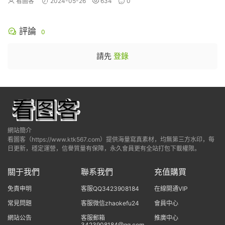
看圖客
2024-05-26
634
0
評論
0
請先
登錄
網站簡介
看圖客（https://www.ktk567.com）提供海量寫真素材，均無第三方水印，每
日更新，穩定運營，信譽質量有保障，永久會員更有全站打包下載權限。
關于我們
聯系我們
充值購買
免責申明
客服QQ3423908184
在線開通VIP
常見問題
客服微信zhaokefu24
會員中心
網站公告
客服郵箱
推廣中心
3423908184@qq.com