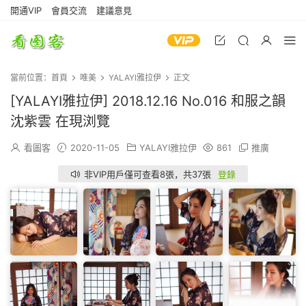
開通VIP
會員交流
建議意見
當前位置：
首頁
唯美
YALAYI雅拉伊
正文
[YALAYI雅拉伊] 2018.12.16 No.016 和服之韻
沈紫雲 在現浏覽
看圖客
2020-11-05
YALAYI雅拉伊
861
推廣
非VIP用戶僅可查看8張，共37張
登錄