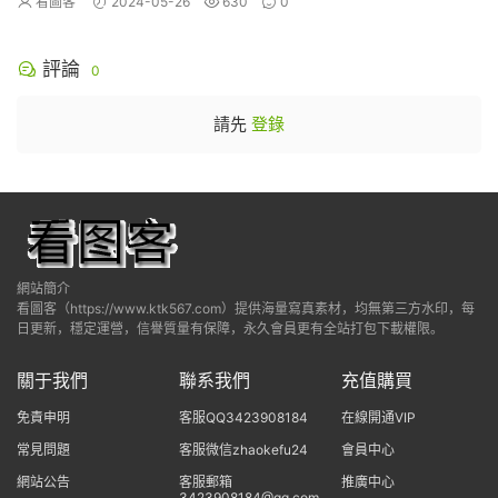
看圖客
2024-05-26
630
0
評論
0
請先
登錄
網站簡介
看圖客（https://www.ktk567.com）提供海量寫真素材，均無第三方水印，每
日更新，穩定運營，信譽質量有保障，永久會員更有全站打包下載權限。
關于我們
聯系我們
充值購買
免責申明
客服QQ3423908184
在線開通VIP
常見問題
客服微信zhaokefu24
會員中心
網站公告
客服郵箱
推廣中心
3423908184@qq.com