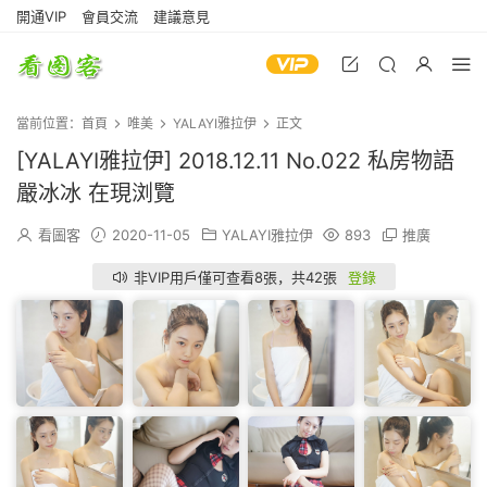
開通VIP
會員交流
建議意見
當前位置：
首頁
唯美
YALAYI雅拉伊
正文
[YALAYI雅拉伊] 2018.12.11 No.022 私房物語
嚴冰冰 在現浏覽
看圖客
2020-11-05
YALAYI雅拉伊
893
推廣
非VIP用戶僅可查看8張，共42張
登錄