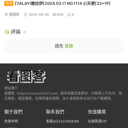
[YALAYI雅拉伊]2024.03.11 NO.1114 小天使[33+1P]
精選
看圖客
2024-05-26
630
0
評論
0
請先
登錄
網站簡介
看圖客（https://www.ktk567.com）提供海量寫真素材，均無第三方水印，每
日更新，穩定運營，信譽質量有保障，永久會員更有全站打包下載權限。
關于我們
聯系我們
充值購買
免責申明
客服QQ3423908184
在線開通VIP