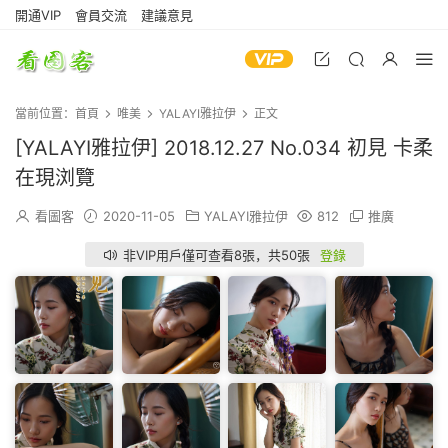
開通VIP
會員交流
建議意見
當前位置：
首頁
唯美
YALAYI雅拉伊
正文
[YALAYI雅拉伊] 2018.12.27 No.034 初見 卡柔
在現浏覽
看圖客
2020-11-05
YALAYI雅拉伊
812
推廣
非VIP用戶僅可查看8張，共50張
登錄