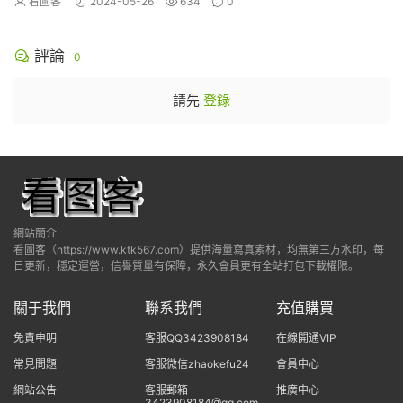
看圖客
2024-05-26
634
0
評論
0
請先
登錄
網站簡介
看圖客（https://www.ktk567.com）提供海量寫真素材，均無第三方水印，每
日更新，穩定運營，信譽質量有保障，永久會員更有全站打包下載權限。
關于我們
聯系我們
充值購買
免責申明
客服QQ3423908184
在線開通VIP
常見問題
客服微信zhaokefu24
會員中心
網站公告
客服郵箱
推廣中心
3423908184@qq.com