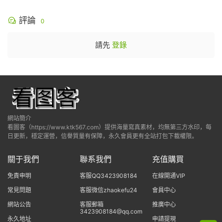
評論
0
請先
登錄
網站簡介
看圖客（https://www.ktk567.com）提供海量寫真素材，均無第三方水印，每
日更新，穩定運營，信譽質量有保障，永久會員更有全站打包下載權限。
關于我們
聯系我們
充值購買
免責申明
客服QQ3423908184
在線開通VIP
常見問題
客服微信zhaokefu24
會員中心
網站公告
客服郵箱
推廣中心
3423908184@qq.com
永久地址
申請提現