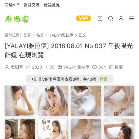
開通VIP
會員交流
建議意見
當前位置：
首頁
唯美
YALAYI雅拉伊
正文
[YALAYI雅拉伊] 2018.08.01 No.037 午後陽光
飾媛 在現浏覽
看圖客
2020-11-05
YALAYI雅拉伊
804
推廣
非VIP用戶僅可查看8張，共43張
登錄