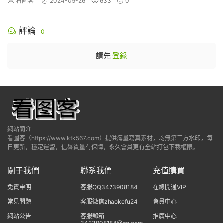
看圖客
2024-05-26
633
0
評論
0
請先
登錄
網站簡介
看圖客（https://www.ktk567.com）提供海量寫真素材，均無第三方水印，每
日更新，穩定運營，信譽質量有保障，永久會員更有全站打包下載權限。
關于我們
聯系我們
充值購買
免責申明
客服QQ3423908184
在線開通VIP
常見問題
客服微信zhaokefu24
會員中心
網站公告
客服郵箱
推廣中心
3423908184@qq.com