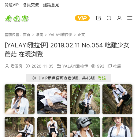
開通VIP
會員交流
建議意見
當前位置：
首頁
唯美
YALAYI雅拉伊
正文
[YALAYI雅拉伊] 2019.02.11 No.054 吃雞少女
蘑菇 在現浏覽
看圖客
2020-11-05
YALAYI雅拉伊
993
推廣
非VIP用戶僅可查看8張，共46張
登錄