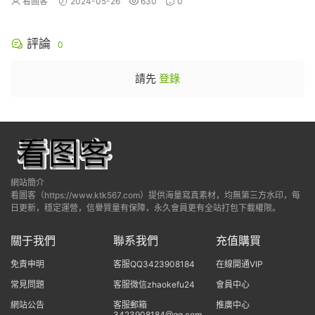
看圖客
2024-05-26
630
0
評論
0
請先
登錄
網站簡介
看圖客（https://www.ktk567.com）提供海量寫真素材，均無第三方水印，每
日更新，穩定運營，信譽質量有保障，永久會員更有全站打包下載權限。
關于我們
聯系我們
充值購買
免責申明
客服QQ3423908184
在線開通VIP
常見問題
客服微信zhaokefu24
會員中心
網站公告
客服郵箱
推廣中心
3423908184@qq.com