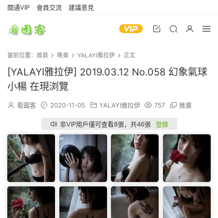
開通VIP
會員交流
建議意見
當前位置：
首頁
唯美
YALAYI雅拉伊
正文
[YALAYI雅拉伊] 2019.03.12 No.058 幻象氣球
小楊 在現浏覽
看圖客
2020-11-05
YALAYI雅拉伊
757
推廣
非VIP用戶僅可查看8張，共46張
登錄