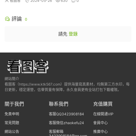
看圖客
2024-05-26
630
0
評論
0
請先
登錄
網站簡介
看圖客（https://www.ktk567.com）提供海量寫真素材，均無第三方水印，每
日更新，穩定運營，信譽質量有保障，永久會員更有全站打包下載權限。
關于我們
聯系我們
充值購買
免責申明
客服QQ3423908184
在線開通VIP
常見問題
客服微信zhaokefu24
會員中心
網站公告
客服郵箱
推廣中心
3423908184@qq.com