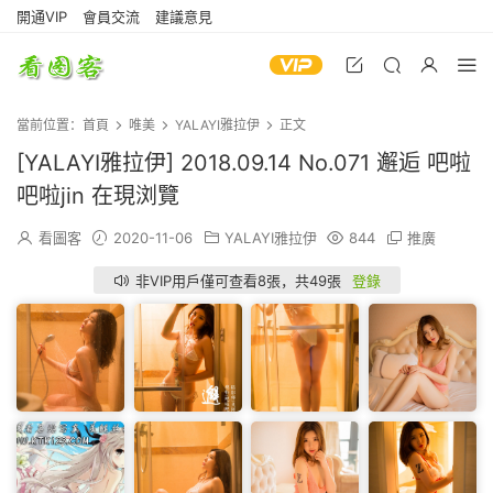
開通VIP
會員交流
建議意見
當前位置：
首頁
唯美
YALAYI雅拉伊
正文
[YALAYI雅拉伊] 2018.09.14 No.071 邂逅 吧啦
吧啦jin 在現浏覽
看圖客
2020-11-06
YALAYI雅拉伊
844
推廣
非VIP用戶僅可查看8張，共49張
登錄