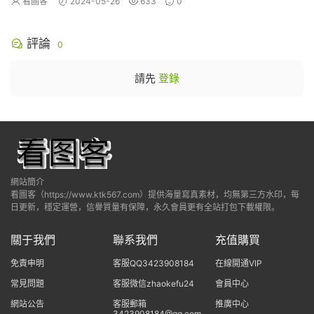
看圖客
2024-05-26
633
0
評論
0
請先
登錄
網站簡介
看圖客（https://www.ktk567.com）提供海量寫真素材，均無第三方水印，每
日更新，穩定運營，信譽質量有保障，永久會員更有全站打包下載權限。
關于我們
聯系我們
充值購買
免責申明
客服QQ3423908184
在線開通VIP
常見問題
客服微信zhaokefu24
會員中心
網站公告
客服郵箱
推廣中心
3423908184@qq.com