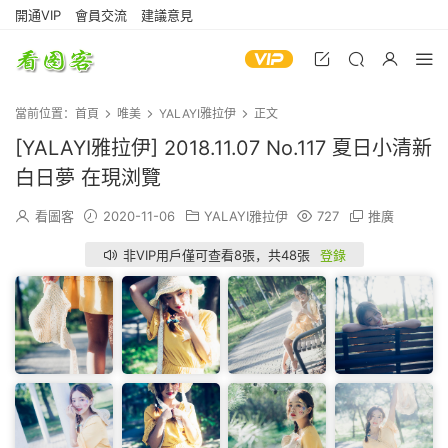
開通VIP
會員交流
建議意見
當前位置：
首頁
唯美
YALAYI雅拉伊
正文
[YALAYI雅拉伊] 2018.11.07 No.117 夏日小清新
白日夢 在現浏覽
看圖客
2020-11-06
YALAYI雅拉伊
727
推廣
非VIP用戶僅可查看8張，共48張
登錄