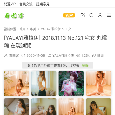
開通VIP
會員交流
建議意見
當前位置：
首頁
唯美
YALAYI雅拉伊
正文
[YALAYI雅拉伊] 2018.11.13 No.121 宅女 丸糯
糯 在現浏覽
看圖客
2020-11-06
YALAYI雅拉伊
1.25k
推廣
非VIP用戶僅可查看8張，共77張
登錄