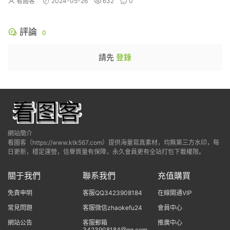
看圖客
2024-05-26
632
0
評論
0
請先
登錄
網站簡介
看圖客（https://www.ktk567.com）提供海量寫真素材，均無第三方水印，每
日更新，穩定運營，信譽質量有保障，永久會員更有全站打包下載權限。
關于我們
聯系我們
充值購買
免責申明
客服QQ3423908184
在線開通VIP
常見問題
客服微信zhaokefu24
會員中心
網站公告
客服郵箱
推廣中心
3423908184@qq.com