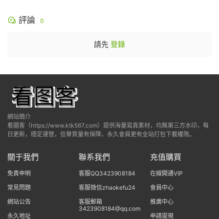
評論
0
請先
登錄
網站簡介
看圖客（https://www.ktk567.com）提供海量寫真素材，均無第三方水印，每
日更新，穩定運營，信譽質量有保障，永久會員更有全站打包下載權限。
關于我們
聯系我們
充值購買
免責申明
客服QQ3423908184
在線開通VIP
常見問題
客服微信zhaokefu24
會員中心
網站公告
客服郵箱
推廣中心
3423908184@qq.com
永久地址
申請提現