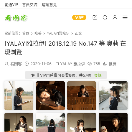
開通VIP
會員交流
建議意見
當前位置：
首頁
唯美
YALAYI雅拉伊
正文
[YALAYI雅拉伊] 2018.12.19 No.147 等 奧莉 在
現浏覽
看圖客
2020-11-06
YALAYI雅拉伊
765
推廣
非VIP用戶僅可查看8張，共57張
登錄