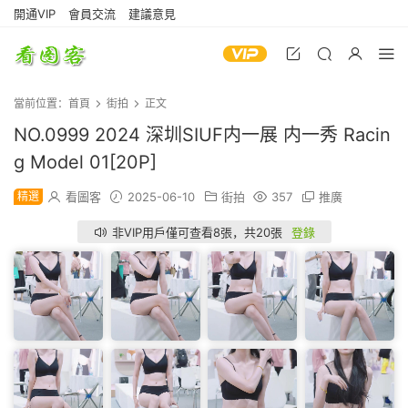
開通VIP
會員交流
建議意見
當前位置：
首頁
街拍
正文
NO.0999 2024 深圳SIUF内一展 内一秀 Racin
g Model 01[20P]
精選
看圖客
2025-06-10
街拍
357
推廣
非VIP用戶僅可查看8張，共20張
登錄