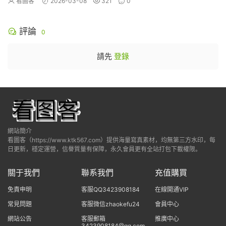
看圖客
2026-03-08
321
0
評論
0
請先
登錄
網站簡介
看圖客（https://www.ktk567.com）提供海量寫真素材，均無第三方水印，每
日更新，穩定運營，信譽質量有保障，永久會員更有全站打包下載權限。
關于我們
聯系我們
充值購買
免責申明
客服QQ3423908184
在線開通VIP
常見問題
客服微信zhaokefu24
會員中心
網站公告
客服郵箱
推廣中心
3423908184@qq.com