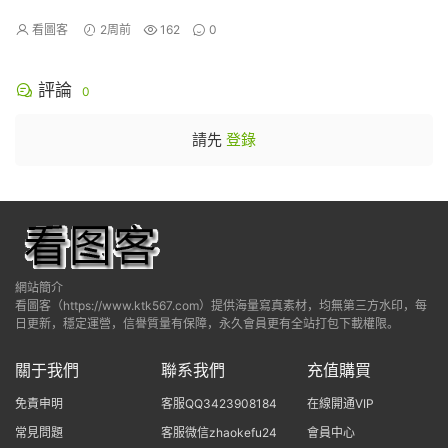
（上）》[90P]
看圖客
2周前
162
0
評論
0
請先
登錄
網站簡介
看圖客（https://www.ktk567.com）提供海量寫真素材，均無第三方水印，每
日更新，穩定運營，信譽質量有保障，永久會員更有全站打包下載權限。
關于我們
聯系我們
充值購買
免責申明
客服QQ3423908184
在線開通VIP
常見問題
客服微信zhaokefu24
會員中心