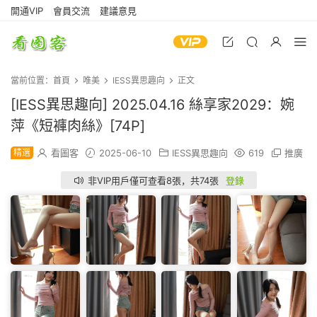
開通VIP
會員交流
建議意見
當前位置：
首頁
唯美
IESS異思趣向
正文
[IESS異思趣向] 2025.04.16 絲享家2029：婉
萍《短褲肉絲》[74P]
精選
看圖客
2025-06-10
IESS異思趣向
619
推廣
非VIP用戶僅可查看8張，共74張
登錄