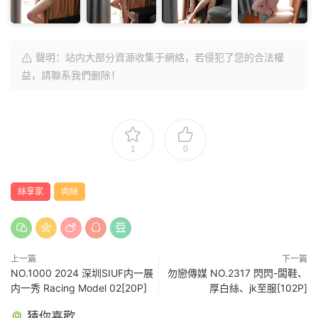
聲明：站内大部分資源收集于網絡，若侵犯了您的合法權
益，請聯系我們删除！
1
0
絲享家
肉絲
上一篇
下一篇
NO.1000 2024 深圳SIUF内一展
勿戀傳媒 NO.2317 閃閃-闆鞋、
内一秀 Racing Model 02[20P]
厚白絲、jk至服[102P]
猜你喜歡