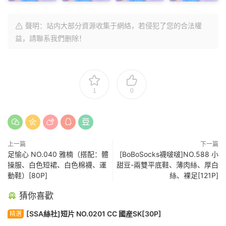
聲明：站内大部分資源收集于網絡，若侵犯了您的合法權
益，請聯系我們删除！
1
0
上一篇
下一篇
足愉心 NO.040 雅楠（搭配：體
[BoBoSocks襪啵啵]NO.588 小
操服、白色短裙、白色棉襪、運
甜豆-兩雙平底鞋、薄肉絲、厚白
動鞋）[80P]
絲、裸足[121P]
猜你喜歡
[SSA絲社]短片 NO.0201 CC 國産SK[30P]
精選