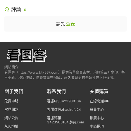
評論
0
請先
登錄
網站簡介
看圖客（https://www.ktk567.com）提供海量寫真素材，均無第三方水印，每
日更新，穩定運營，信譽質量有保障，永久會員更有全站打包下載權限。
關于我們
聯系我們
充值購買
免責申明
客服QQ3423908184
在線開通VIP
常見問題
客服微信zhaokefu24
會員中心
網站公告
客服郵箱
推廣中心
3423908184@qq.com
永久地址
申請提現