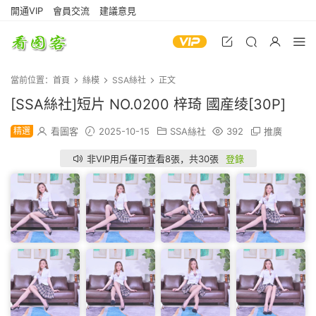
開通VIP
會員交流
建議意見
當前位置：
首頁
絲模
SSA絲社
正文
[SSA絲社]短片 NO.0200 梓琦 國産绫[30P]
精選
看圖客
2025-10-15
SSA絲社
392
推廣
非VIP用戶僅可查看8張，共30張
登錄