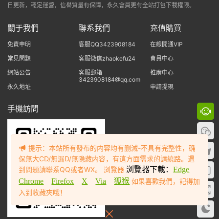
日更新，穩定運營，信譽質量有保障，永久會員更有全站打包下載權限。
關于我們
聯系我們
充值購買
免責申明
客服QQ3423908184
在線開通VIP
常見問題
客服微信zhaokefu24
會員中心
網站公告
客服郵箱
推廣中心
3423908184@qq.com
永久地址
申請提現
手機訪問
提示：本站所有發布的内容均有删減-不具有完整性，确
保無大CD/無漏D/無隐藏内容，有這方面需求的請繞路。遇
到問題請聯系QQ或者WX。 浏覽器
浏覽器下載：
Edge
Chrome
Firefox
X
Via
狐猴
如果喜歡我們，記得加
入到收藏夾哦！