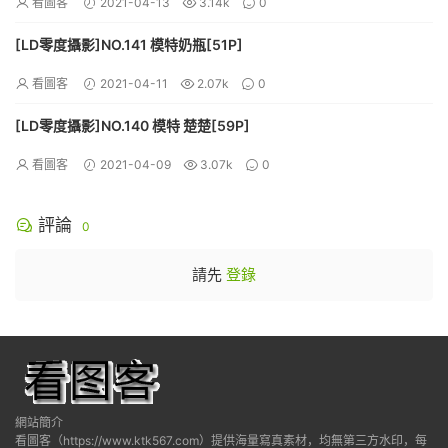
看圖客
2021-04-13
3.14k
0
[LD零度攝影]NO.141 模特奶瓶[51P]
看圖客
2021-04-11
2.07k
0
[LD零度攝影]NO.140 模特 楚楚[59P]
看圖客
2021-04-09
3.07k
0
評論
0
請先
登錄
網站簡介
看圖客（https://www.ktk567.com）提供海量寫真素材，均無第三方水印，每