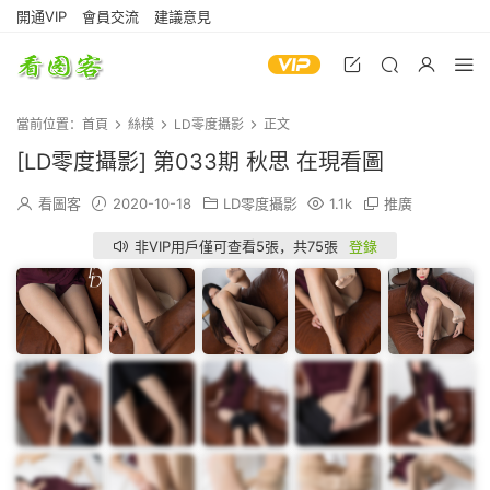
開通VIP
會員交流
建議意見
當前位置：
首頁
絲模
LD零度攝影
正文
[LD零度攝影] 第033期 秋思 在現看圖
看圖客
2020-10-18
LD零度攝影
1.1k
推廣
非VIP用戶僅可查看5張，共75張
登錄