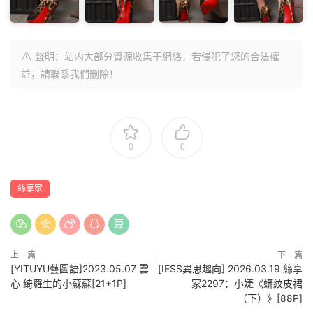
聲明：站内大部分資源收集于網絡，若侵犯了您的合法權
益，請聯系我們删除！
0
0
絲享家
上一篇
下一篇
[YITUYU藝圖語]2023.05.07 雲
[IESS異思趣向] 2026.03.19 絲享
心 绮羅生的小蘇蘇[21+1P]
家2297：小婕《蟒紋皮裙
（下）》[88P]