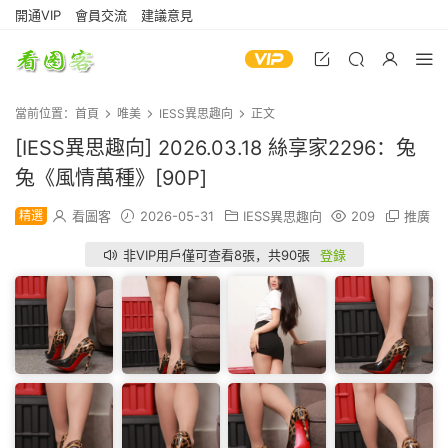
開通VIP
會員交流
建議意見
當前位置：
首頁
唯美
IESS異思趣向
正文
[IESS異思趣向] 2026.03.18 絲享家2296：兔
兔《風情萬種》[90P]
精選
看圖客
2026-05-31
IESS異思趣向
209
推廣
非VIP用戶僅可查看8張，共90張
登錄