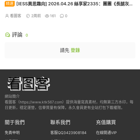
[IESS異思趣向] 2026.04.26 絲享家2335：團團《長腿灰絲
精選
（上）》[90P]
看圖客
2周前
161
0
評論
0
請先
登錄
網站簡介
看圖客（https://www.ktk567.com）提供海量寫真素材，均無第三方水印，每
日更新，穩定運營，信譽質量有保障，永久會員更有全站打包下載權限。
關于我們
聯系我們
充值購買
免責申明
客服QQ3423908184
在線開通VIP