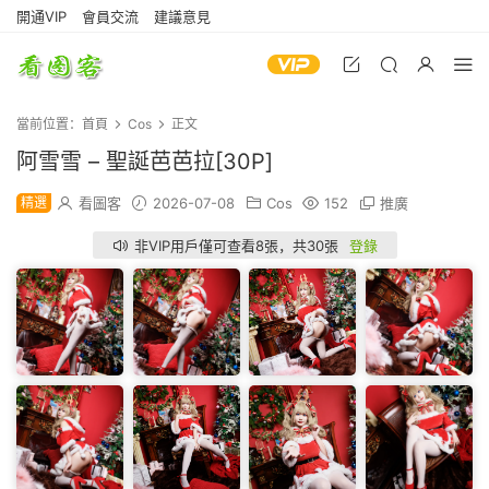
開通VIP
會員交流
建議意見
當前位置：
首頁
Cos
正文
阿雪雪 – 聖誕芭芭拉[30P]
精選
看圖客
2026-07-08
Cos
152
推廣
非VIP用戶僅可查看8張，共30張
登錄