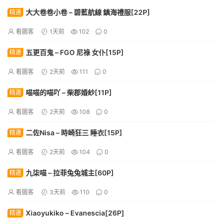
大大卷卷小卷 – 碧藍航線 鎮海禮服[22P]
精選
看圖客
1天前
102
0
五更百鬼 – FGO 尼祿 女仆[15P]
精選
看圖客
2天前
111
0
喵喵的喵吖 – 柴郡婚紗[11P]
精選
看圖客
2天前
108
0
二佐Nisa – 時崎狂三 睡衣[15P]
精選
看圖客
2天前
104
0
九柒喵 – 拉菲兔兔城主[60P]
精選
看圖客
3天前
110
0
Xiaoyukiko – Evanescia[26P]
精選