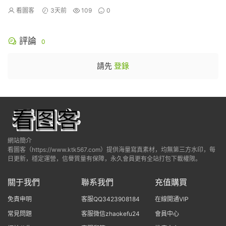
看圖客
3天前
109
0
評論
0
請先
登錄
網站簡介
看圖客（https://www.ktk567.com）提供海量寫真素材，均無第三方水印，每
日更新，穩定運營，信譽質量有保障，永久會員更有全站打包下載權限。
關于我們
聯系我們
充值購買
免責申明
客服QQ3423908184
在線開通VIP
常見問題
客服微信zhaokefu24
會員中心