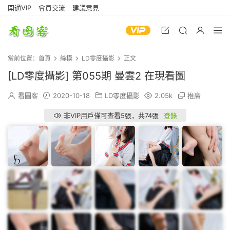
開通VIP
會員交流
建議意見
當前位置：
首頁
絲模
LD零度攝影
正文
[LD零度攝影] 第055期 曼雲2 在現看圖
看圖客
2020-10-18
LD零度攝影
2.05k
推廣
非VIP用戶僅可查看5張，共74張
登錄