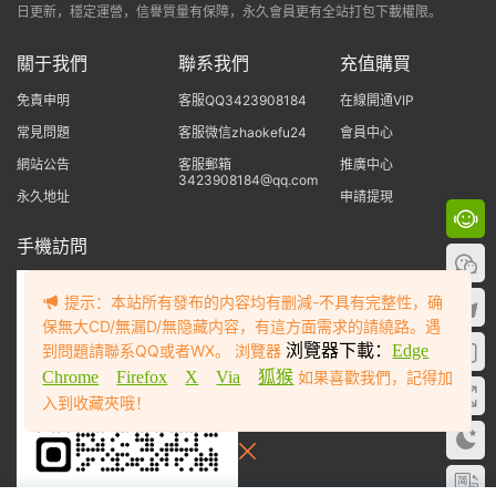
日更新，穩定運營，信譽質量有保障，永久會員更有全站打包下載權限。
關于我們
聯系我們
充值購買
免責申明
客服QQ3423908184
在線開通VIP
常見問題
客服微信zhaokefu24
會員中心
網站公告
客服郵箱
推廣中心
3423908184@qq.com
永久地址
申請提現
手機訪問
提示：本站所有發布的内容均有删減-不具有完整性，确
保無大CD/無漏D/無隐藏内容，有這方面需求的請繞路。遇
到問題請聯系QQ或者WX。 浏覽器
浏覽器下載：
Edge
Chrome
Firefox
X
Via
狐猴
如果喜歡我們，記得加
入到收藏夾哦！