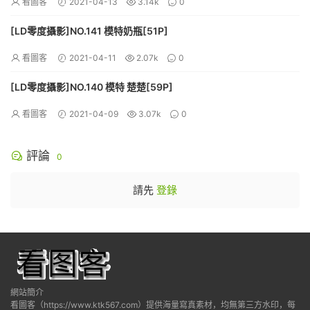
看圖客
2021-04-13
3.14k
0
[LD零度攝影]NO.141 模特奶瓶[51P]
看圖客
2021-04-11
2.07k
0
[LD零度攝影]NO.140 模特 楚楚[59P]
看圖客
2021-04-09
3.07k
0
評論
0
請先
登錄
網站簡介
看圖客（https://www.ktk567.com）提供海量寫真素材，均無第三方水印，每