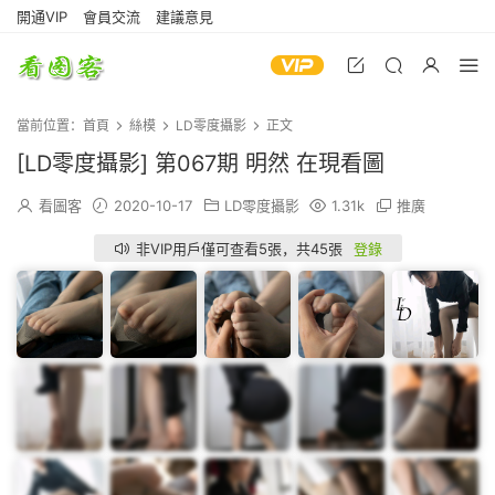
開通VIP
會員交流
建議意見
當前位置：
首頁
絲模
LD零度攝影
正文
[LD零度攝影] 第067期 明然 在現看圖
看圖客
2020-10-17
LD零度攝影
1.31k
推廣
非VIP用戶僅可查看5張，共45張
登錄