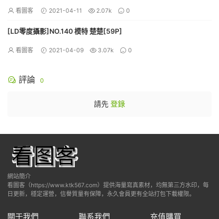
看圖客
2021-04-11
2.07k
0
[LD零度攝影]NO.140 模特 楚楚[59P]
看圖客
2021-04-09
3.07k
0
評論
0
請先
登錄
網站簡介
看圖客（https://www.ktk567.com）提供海量寫真素材，均無第三方水印，每
日更新，穩定運營，信譽質量有保障，永久會員更有全站打包下載權限。
關于我們
聯系我們
充值購買