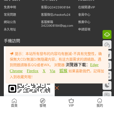
免責申明
客服QQ3423908184
在線開通VIP
常見問題
客服微信zhaokefu24
會員中心
網站公告
客服郵箱
推廣中心
3423908184@qq.com
永久地址
申請提現
手機訪問
提示：本站所有發布的内容均有删減-不具有完整性，确
保無大CD/無漏D/無隐藏内容，有這方面需求的請繞路。遇
到問題請聯系QQ或者WX。 浏覽器
浏覽器下載：
Edge
Chrome
Firefox
X
Via
狐猴
如果喜歡我們，記得加
入到收藏夾哦！
Copyright © 看圖客-ktk567.COM ©2018-2025 看圖客 站内大部分資源收集
首頁
發現
VIP
我的
于網絡，若侵犯了您的合法權益，請聯系我們删除！