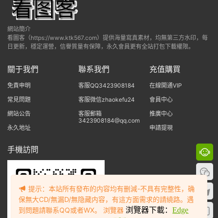
網站簡介
看圖客（https://www.ktk567.com）提供海量寫真素材，均無第三方水印，每
日更新，穩定運營，信譽質量有保障，永久會員更有全站打包下載權限。
關于我們
聯系我們
充值購買
免責申明
客服QQ3423908184
在線開通VIP
常見問題
客服微信zhaokefu24
會員中心
網站公告
客服郵箱
推廣中心
3423908184@qq.com
永久地址
申請提現
手機訪問
提示：本站所有發布的内容均有删減-不具有完整性，确
保無大CD/無漏D/無隐藏内容，有這方面需求的請繞路。遇
到問題請聯系QQ或者WX。 浏覽器
浏覽器下載：
Edge