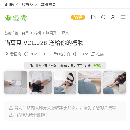
開通VIP
會員交流
建議意見
當前位置：
首頁
絲模
喵寫真
正文
喵寫真 VOL.028 送給你的禮物
看圖客
2020-10-13
喵寫真
1.87k
推廣
非VIP用戶僅可查看5張，共113張
登錄
聲明：站内大部分資源收集于網絡，若侵犯了您的合法權
益，請聯系我們删除！