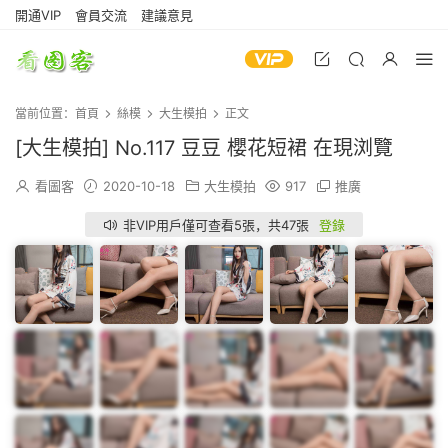
開通VIP
會員交流
建議意見
當前位置：
首頁
絲模
大生模拍
正文
[大生模拍] No.117 豆豆 櫻花短裙 在現浏覽
看圖客
2020-10-18
大生模拍
917
推廣
非VIP用戶僅可查看5張，共47張
登錄