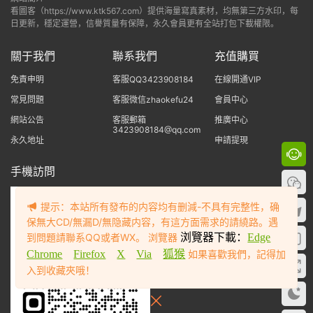
看圖客（https://www.ktk567.com）提供海量寫真素材，均無第三方水印，每
日更新，穩定運營，信譽質量有保障，永久會員更有全站打包下載權限。
關于我們
聯系我們
充值購買
免責申明
客服QQ3423908184
在線開通VIP
常見問題
客服微信zhaokefu24
會員中心
網站公告
客服郵箱
推廣中心
3423908184@qq.com
永久地址
申請提現
手機訪問
提示：本站所有發布的内容均有删減-不具有完整性，确
保無大CD/無漏D/無隐藏内容，有這方面需求的請繞路。遇
到問題請聯系QQ或者WX。 浏覽器
浏覽器下載：
Edge
Chrome
Firefox
X
Via
狐猴
如果喜歡我們，記得加
入到收藏夾哦！