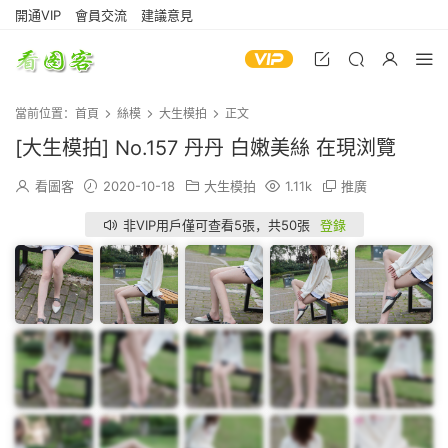
開通VIP
會員交流
建議意見
當前位置：
首頁
絲模
大生模拍
正文
[大生模拍] No.157 丹丹 白嫩美絲 在現浏覽
看圖客
2020-10-18
大生模拍
1.11k
推廣
非VIP用戶僅可查看5張，共50張
登錄