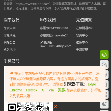
看圖客（https://www.ktk567.com）提供海量寫真素材，均無第三方水印，每
日更新，穩定運營，信譽質量有保障，永久會員更有全站打包下載權限。
關于我們
聯系我們
充值購買
免責申明
客服QQ3423908184
在線開通VIP
常見問題
客服微信zhaokefu24
會員中心
網站公告
客服郵箱
推廣中心
3423908184@qq.com
永久地址
申請提現
手機訪問
提示：本站所有發布的内容均有删減-不具有完整性，确
保無大CD/無漏D/無隐藏内容，有這方面需求的請繞路。遇
到問題請聯系QQ或者WX。 浏覽器
浏覽器下載：
Edge
Chrome
Firefox
X
Via
狐猴
如果喜歡我們，記得加
入到收藏夾哦！