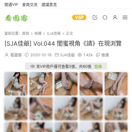
開通VIP
會員交流
建議意見
當前位置：
首頁
絲模
SJA佳爺
正文
[SJA佳爺] Vol.044 閨蜜視角《請》在現浏覽
看圖客
2020-10-18
SJA佳爺
1.42k
推廣
非VIP用戶僅可查看5張，共80張
登錄