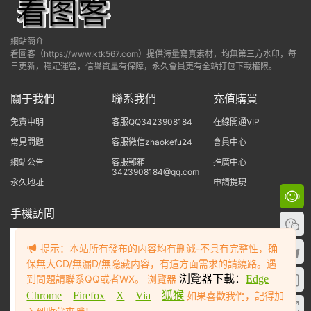
網站簡介
看圖客（https://www.ktk567.com）提供海量寫真素材，均無第三方水印，每
日更新，穩定運營，信譽質量有保障，永久會員更有全站打包下載權限。
關于我們
聯系我們
充值購買
免責申明
客服QQ3423908184
在線開通VIP
常見問題
客服微信zhaokefu24
會員中心
網站公告
客服郵箱
推廣中心
3423908184@qq.com
永久地址
申請提現
手機訪問
提示：本站所有發布的内容均有删減-不具有完整性，确
保無大CD/無漏D/無隐藏内容，有這方面需求的請繞路。遇
到問題請聯系QQ或者WX。 浏覽器
浏覽器下載：
Edge
Chrome
Firefox
X
Via
狐猴
如果喜歡我們，記得加