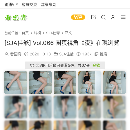
開通VIP
會員交流
建議意見
當前位置：
首頁
絲模
SJA佳爺
正文
[SJA佳爺] Vol.066 閨蜜視角《夜》在現浏覽
看圖客
2020-10-18
SJA佳爺
1.93k
推廣
非VIP用戶僅可查看5張，共67張
登錄