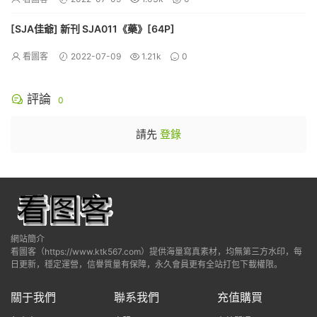
[SJA佳爺] 新刊 SJA011《藥》[64P]
看圖客
2022-07-09
1.21k
0
評論
0
請先
登錄
網站簡介
看圖客（https://www.ktk567.com）提供海量寫真素材，均無第三方水印，每
日更新，穩定運營，信譽質量有保障，永久會員更有全站打包下載權限。
關于我們
聯系我們
充值購買