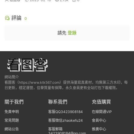
評論
0
請先
登錄
網站簡介
看圖客（https://www.ktk567.com）提供海量寫真素材，均無第三方水印，每
日更新，穩定運營，信譽質量有保障，永久會員更有全站打包下載權限。
關于我們
聯系我們
充值購買
免責申明
客服QQ3423908184
在線開通VIP
常見問題
客服微信zhaokefu24
會員中心
網站公告
客服郵箱
推廣中心
3423908184@qq.com