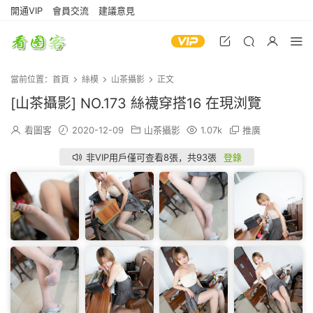
開通VIP
會員交流
建議意見
當前位置：
首頁
絲模
山茶攝影
正文
[山茶攝影] NO.173 絲襪穿搭16 在現浏覽
看圖客
2020-12-09
山茶攝影
1.07k
推廣
非VIP用戶僅可查看8張，共93張
登錄