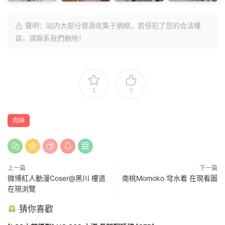
聲明：站内大部分資源收集于網絡，若侵犯了您的合法權
益，請聯系我們删除！
1
0
肉絲
上一篇
下一篇
微博紅人動漫Coser@黑川 樓道
南桃Momoko 穹水着 在現看圖
在現浏覽
猜你喜歡