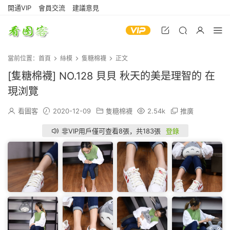
開通VIP
會員交流
建議意見
當前位置：
首頁
絲模
隻糖棉襪
正文
[隻糖棉襪] NO.128 貝貝 秋天的美是理智的 在
現浏覽
看圖客
2020-12-09
隻糖棉襪
2.54k
推廣
非VIP用戶僅可查看8張，共183張
登錄