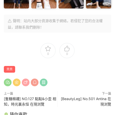
聲明：站内大部分資源收集于網絡，若侵犯了您的合法權
益，請聯系我們删除！
0
0
貝貝
上一篇
下一篇
[隻糖棉襪] NO.127 點點&小歪 相
[BeautyLeg] No.501 Antina 在
知，時光裏永恒 在現浏覽
現浏覽
猜你喜歡