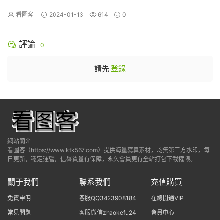
看圖客
2024-01-13
614
0
評論
0
請先
登錄
網站簡介
看圖客（https://www.ktk567.com）提供海量寫真素材，均無第三方水印，每
日更新，穩定運營，信譽質量有保障，永久會員更有全站打包下載權限。
關于我們
聯系我們
充值購買
免責申明
客服QQ3423908184
在線開通VIP
常見問題
客服微信zhaokefu24
會員中心