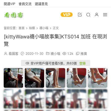
開通VIP
會員交流
建議意見
當前位置：
首頁
絲模
襪小喵
正文
[kittyWawa襪小喵故事集]KTS014 加班 在現浏
覽
看圖客
2020-11-30
襪小喵
1.2k
推廣
非VIP用戶僅可查看5張，共63張
登錄