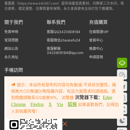
看圖客（https://www.ktk567.com）提供海量寫真素材，均無第三方水印，每
日更新，穩定運營，信譽質量有保障，永久會員更有全站打包下載權限。
關于我們
聯系我們
充值購買
免責申明
客服QQ3423908184
在線開通VIP
常見問題
客服微信zhaokefu24
會員中心
網站公告
客服郵箱
推廣中心
3423908184@qq.com
永久地址
申請提現
手機訪問
提示：本站所有發布的内容均有删減-不具有完整性，确
保無大CD/無漏D/無隐藏内容，有這方面需求的請繞路。遇
到問題請聯系QQ或者WX。 浏覽器
浏覽器下載：
Edge
Chrome
Firefox
X
Via
狐猴
如果喜歡我們，記得加
入到收藏夾哦！