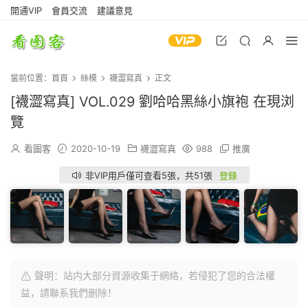
開通VIP
會員交流
建議意見
當前位置：
首頁
絲模
襪澀寫真
正文
[襪澀寫真] VOL.029 劉哈哈黑絲小旗袍 在現浏
覽
看圖客
2020-10-19
襪澀寫真
988
推廣
非VIP用戶僅可查看5張，共51張
登錄
聲明：站内大部分資源收集于網絡，若侵犯了您的合法權
益，請聯系我們删除！