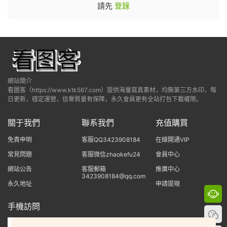
請先
登錄
網站簡介
看圖客（https://www.ktk567.com）提供海量寫真素材，均無第三方水印，每
日更新，穩定運營，信譽質量有保障，永久會員更有全站打包下載權限。
關于我們
聯系我們
充值購買
免責申明
客服QQ3423908184
在線開通VIP
常見問題
客服微信zhaokefu24
會員中心
網站公告
客服郵箱
推廣中心
3423908184@qq.com
永久地址
申請提現
手機訪問