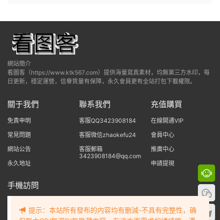
網站簡介
看圖客（https://www.ktk567.com）提供海量寫真素材，均無第三方水印，每
日更新，穩定運營，信譽質量有保障，永久會員更有全站打包下載權限。
關于我們
聯系我們
充值購買
免責申明
客服QQ3423908184
在線開通VIP
常見問題
客服微信zhaokefu24
會員中心
網站公告
客服郵箱
推廣中心
3423908184@qq.com
永久地址
申請提現
手機訪問
提示：本站所有發布的内容均有删減-不具有完整性，确