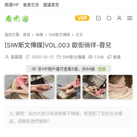
開通VIP
會員交流
建議意見
當前位置：
首頁
絲模
SIW斯文傳媒
正文
[SIW斯文傳媒]VOL.003 歐街徜徉-蓉兒
看圖客
2020-10-13
SIW斯文傳媒
1.04k
推廣
非VIP用戶僅可查看5張，共64張
登錄
聲明：站内大部分資源收集于網絡，若侵犯了您的合法權
益，請聯系我們删除！