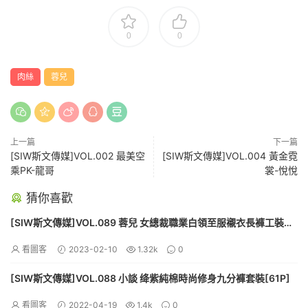
0
0
肉絲
蓉兒
上一篇
下一篇
[SIW斯文傳媒]VOL.002 最美空
[SIW斯文傳媒]VOL.004 黃金霓
乘PK-龍哥
裳-悅悅
猜你喜歡
[SIW斯文傳媒]VOL.089 蓉兒 女總裁職業白領至服襯衣長褲工裝
[60P]
看圖客
2023-02-10
1.32k
0
[SIW斯文傳媒]VOL.088 小談 绛紫純棉時尚修身九分褲套裝[61P]
看圖客
2022-04-19
1.4k
0