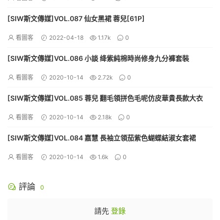
[SIW斯文傳媒]VOL.087 仙女黑裙 蓉兒[61P]
看圖客
2022-04-18
1.17k
0
[SIW斯文傳媒]VOL.086 小談 绛紫純棉時尚修身九分褲套裝
看圖客
2020-10-14
2.72k
0
[SIW斯文傳媒]VOL.085 蓉兒 翻毛領拼色毛呢仿皮華貴長款大衣
看圖客
2020-10-14
2.18k
0
[SIW斯文傳媒]VOL.084 嘉慧 長袖立領茄紫色蝴蝶結淑女套裙
看圖客
2020-10-14
1.6k
0
評論
0
請先
登錄