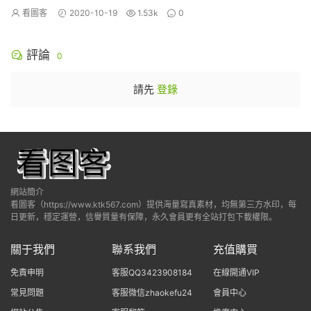
看圖客
2020-10-19
1.53k
0
評論
0
請先
登錄
網站簡介
看圖客（https://www.ktk567.com）提供海量寫真素材，均無第三方水印，每
日更新，穩定運營，信譽質量有保障，永久會員更有全站打包下載權限。
關于我們
聯系我們
充值購買
免責申明
客服QQ3423908184
在線開通VIP
常見問題
客服微信zhaokefu24
會員中心