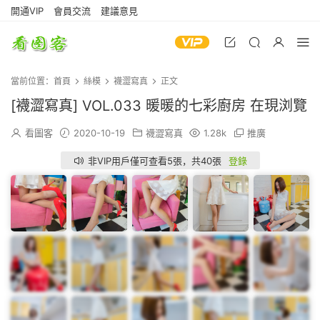
開通VIP
會員交流
建議意見
當前位置：
首頁
絲模
襪澀寫真
正文
[襪澀寫真] VOL.033 暖暖的七彩廚房 在現浏覽
看圖客
2020-10-19
襪澀寫真
1.28k
推廣
非VIP用戶僅可查看5張，共40張
登錄