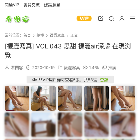
開通VIP
會員交流
建議意見
當前位置：
首頁
絲模
襪澀寫真
正文
[襪澀寫真] VOL.043 思甜 襪澀air深膚 在現浏
覽
看圖客
2020-10-19
襪澀寫真
1.46k
推廣
非VIP用戶僅可查看5張，共53張
登錄