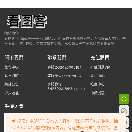
網站簡介
看圖客（https://www.ktk567.com）提供海量寫真素材，均無第三方水印，每
日更新，穩定運營，信譽質量有保障，永久會員更有全站打包下載權限。
關于我們
聯系我們
充值購買
免責申明
客服QQ3423908184
在線開通VIP
常見問題
客服微信zhaokefu24
會員中心
網站公告
客服郵箱
推廣中心
3423908184@qq.com
永久地址
申請提現
手機訪問
提示：本站所有發布的内容均有删減-不具有完整性，确
保無大CD/無漏D/無隐藏内容，有這方面需求的請繞路。遇