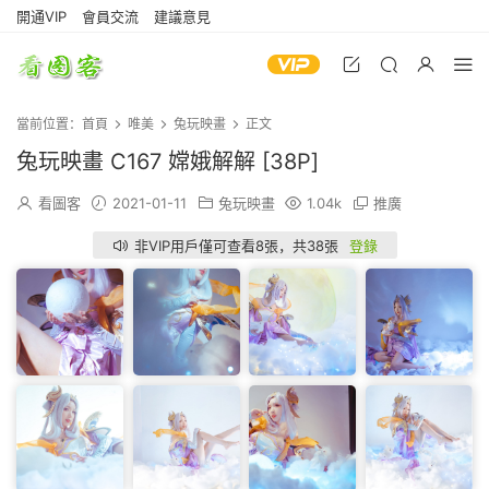
開通VIP
會員交流
建議意見
當前位置：
首頁
唯美
兔玩映畫
正文
兔玩映畫 C167 嫦娥解解 [38P]
看圖客
2021-01-11
兔玩映畫
1.04k
推廣
非VIP用戶僅可查看8張，共38張
登錄