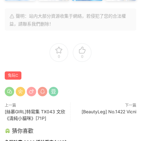
聲明：站内大部分資源收集于網絡，若侵犯了您的合法權
益，請聯系我們删除！
0
0
兔玩C
上一篇
下一篇
[絲慕GIRL]特寫集 TX043 文欣
[BeautyLeg] No.1422 Vicni
《清純小貓咪》[71P]
猜你喜歡