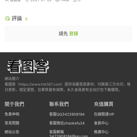
評論
0
請先
登錄
網站簡介
看圖客（https://www.ktk567.com）提供海量寫真素材，均無第三方水印，每
日更新，穩定運營，信譽質量有保障，永久會員更有全站打包下載權限。
關于我們
聯系我們
充值購買
免責申明
客服QQ3423908184
在線開通VIP
常見問題
客服微信zhaokefu24
會員中心
網站公告
客服郵箱
推廣中心
3423908184@qq.com